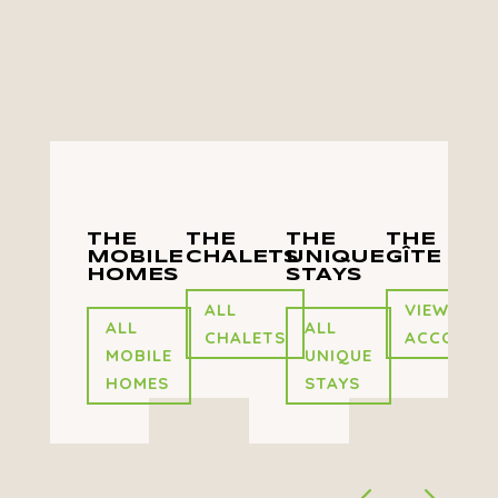
perfect for groups
THE
THE
THE
THE
MOBILE
CHALETS
UNIQUE
GÎTE
HOMES
STAYS
ALL
VIEW THE
ALL
ALL
CHALETS
ACCOMMO
MOBILE
UNIQUE
HOMES
STAYS