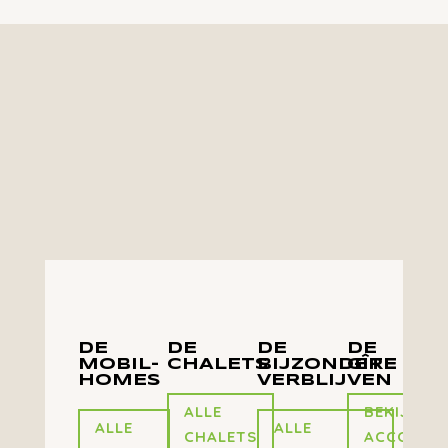
perfect voor groepen
DE
DE
DE
DE
MOBIL-
CHALETS
BIJZONDERE
GÎTE
HOMES
VERBLIJVEN
ALLE
BEKIJK DE
ALLE
ALLE
CHALETS
ACCOMMO