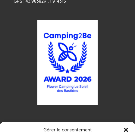
GPS : 43.983829 , 1.914315
Gérer le consentement