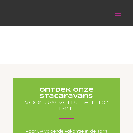
Ontdek onze
stacaravans
voor uw verblijf in de
tarn
Voor uw volgende
vakantie in de Tarn