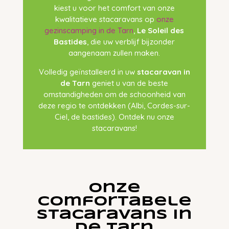
kiest u voor het comfort van onze
kwalitatieve stacaravans op
onze
gezinscamping in de Tarn
,
Le Soleil des
Bastides
, die uw verblijf bijzonder
aangenaam zullen maken.
Volledig geïnstalleerd in uw
stacaravan in
de Tarn
geniet u van de beste
omstandigheden om de schoonheid van
deze regio te ontdekken (Albi, Cordes-sur-
Ciel, de bastides). Ontdek nu onze
stacaravans!
Onze
comfortabele
stacaravans in
de Tarn