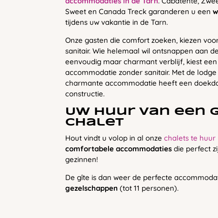
accommodaties in de Tarn
. Cabatente, Zwee
Sweet en Canada Treck garanderen u een
w
tijdens uw vakantie in de Tarn.
Onze gasten die comfort zoeken, kiezen vo
sanitair. Wie helemaal wil ontsnappen aan de
eenvoudig maar charmant verblijf, kiest een
accommodatie zonder sanitair. Met de lodge
charmante accommodatie heeft een doekda
constructie.
Uw huur van een g
chalet
Hout vindt u volop in al onze
chalets te huur
comfortabele accommodaties
die perfect z
gezinnen!
De gîte is dan weer de perfecte accommoda
gezelschappen
(tot 11 personen).