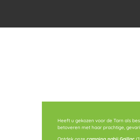
Heeft u gekozen voor de Tarn als be
betoveren met haar prachtige, gevarie
Ontdek onze
camping nabij Gaillac
(1