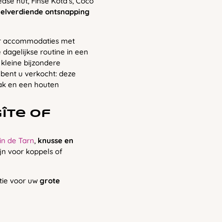
dse hut, Finse Kota’s, Coco
elverdiende ontsnapping
or accommodaties met
 dagelijkse routine in een
 kleine bijzondere
 bent u verkocht: deze
k en een houten
îte of
 in de Tarn
,
knusse en
ijn voor koppels of
tie voor uw
grote