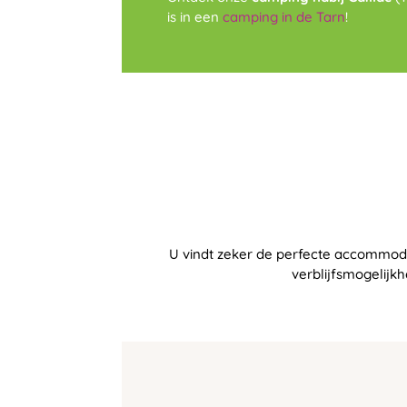
is in een
camping in de Tarn
!
U vindt zeker de perfecte accommoda
verblijfsmogelijk