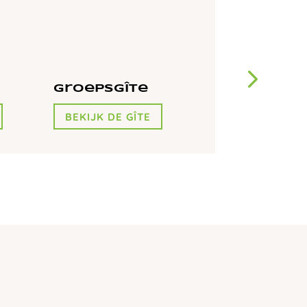
Groepsgîte
Kampee
BEKIJK DE GÎTE
BEKIJK DE
KAMPEERP