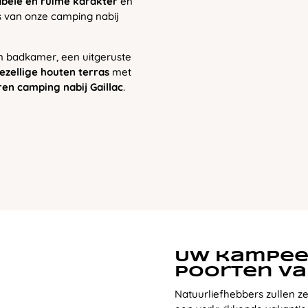
bele en ruime karakter
en
 van onze camping nabij
n badkamer, een uitgeruste
ezellige houten terras
met
ren camping nabij Gaillac
.
Uw kampee
poorten va
Natuurliefhebbers zullen z