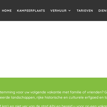
HOME
KAMPEERPLAATS
VERHUUR
TARIEVEN
DIEN
stemming voor uw volgende vakantie met familie of vrienden? G
erde landschappen, rijke historische en culturele erfgoed en tal
1 km) en niet ver van de stad Albi en bereid u voor op een vaka