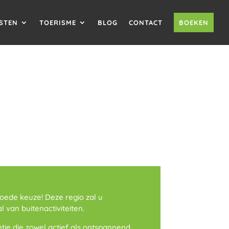
STEN
TOERISME
BLOG
CONTACT
BOEKEN
oede keuze! Deze regio zal u
 van buitenactiviteiten.
ntie die zowel actief als ontspannend