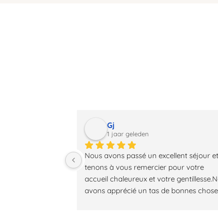
over
Gj
1 jaar geleden
Nous avons passé un excellent séjour et
tenons à vous remercier pour votre
accueil chaleureux et votre gentillesse.N
avons apprécié un tas de bonnes choses
surtout...le SOURIRE de Anne-Sophie et l
TRES BONNE CUISINE de Sylvain.Merci à