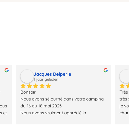
 de camping nabij ga
Jacques Delperie
1 jaar geleden
 
Bonsoir
Très
Nous avons séjourné dans votre camping 
très
ous 
du 16 au 18 mai 2025.
je vo
 et 
Nous avons vraiment apprécié la 
charc
a 
gentillesse des propriétaires du camping, le 
camp
 
restaurant, excellente cuisine, le service de 
Pisci