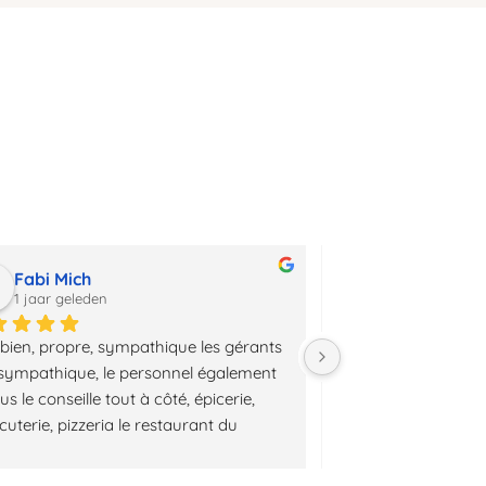
illac
Fabi Mich
Jacques DU
1 jaar geleden
1 jaar geleden
 bien, propre, sympathique les gérants 
Un séjour d une se
 sympathique, le personnel également 
de randonnée m a p
us le conseille tout à côté, épicerie, 
pleinement ce campi
uterie, pizzeria le restaurant du 
de Anne Sophie et Syl
ing avec le personnel adorable. 
nature et entretenu
ne au top top transats très 
pour chaque empla