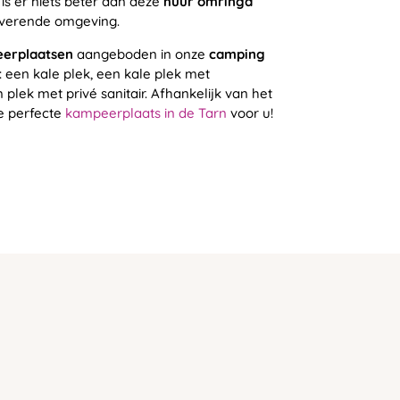
is er niets beter dan deze
huur omringd
overende omgeving.
eerplaatsen
aangeboden in onze
camping
: een kale plek, een kale plek met
 plek met privé sanitair. Afhankelijk van het
e perfecte
kampeerplaats in de Tarn
voor u!