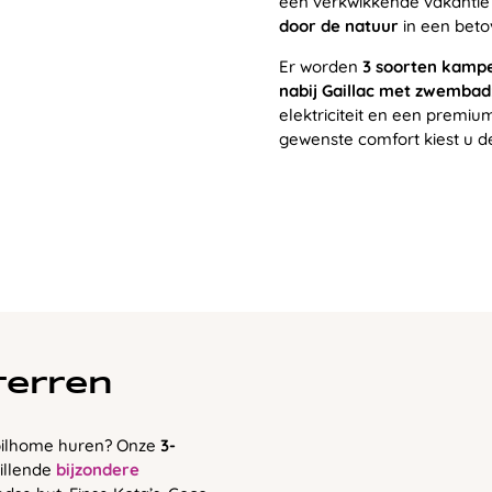
een verkwikkende vakantie 
door de natuur
in een bet
Er worden
3 soorten kamp
nabij Gaillac met zwembad
elektriciteit en een premium
gewenste comfort kiest u d
terren
obilhome huren? Onze
3-
illende
bijzondere