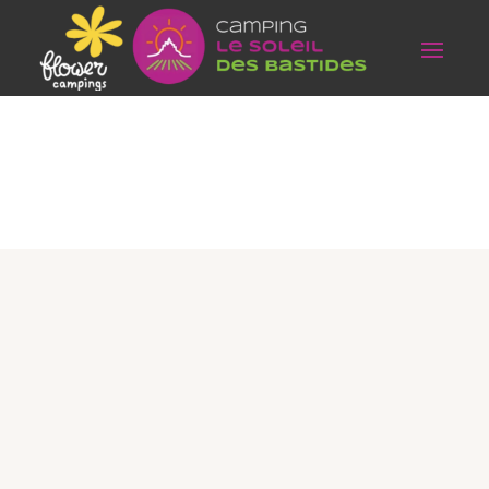
4 / 6 PERSONNES –
OPTION CLIM
LODGIA MOBIL
HOME
Climatisation en option
Nos
Mobil-home Lodgia
vous assurent un confort
comme à la maison avec son
option
climatisation
. Avec une capacité de 4 à 6
personnes et sa
terrasse couverte
, ce
mobil