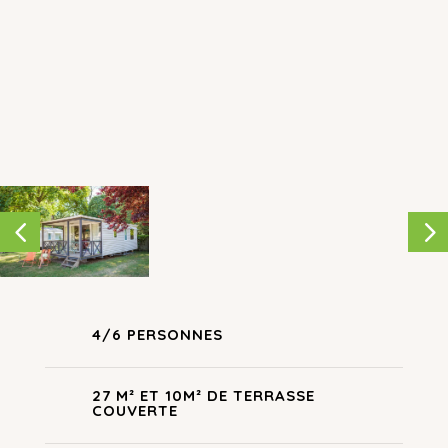
home en location dans le Tarn
tout équipé
vous
assure un séjour confortable dans notre
petit
camping
. Il saura séduire petits et grands pour
vos
vacances en couple, en famille ou entre amis
dans notre
camping du Tarn
.
4/6 PERSONNES
27 M² ET 10M² DE TERRASSE
COUVERTE