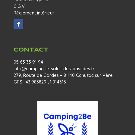
C.G.V
Règlement intérieur
CONTACT
05 63 33 91 94
info@camping-le-soleil-des-bastides.fr
279, Route de Cordes – 81140 Cahuzac sur Vère
GPS : 43.983829 , 1.914315