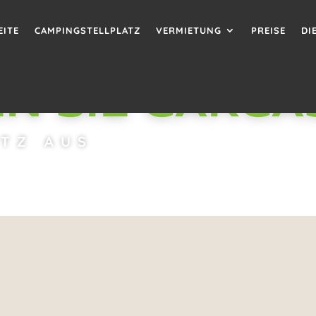
EITE
CAMPINGSTELLPLATZ
VERMIETUNG
PREISE
DI
N SIE CARC
TZ AUS
ERES CAMPINGPLATZES IN OKZITAN
ZUGANG ZU
EICHEN HISTORISCH