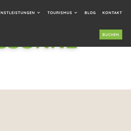
ENSTLEISTUNGEN
TOURISMUS
BLOG
KONTAKT
BUCHEN
ASSONNE
Foto ©Pinpin
IEN ERÖFFNET IHNEN DEN
EN UND