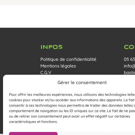
INFOS
CO
Politique de confidentialité
05 63
Mentions légales
info
C.G.V
basti
Règlement intérieur
279, 
Gérer le consentement
Cahu
GPS :
Pour offrir les meilleures expériences, nous utilisons des technologies telle
cookies pour stocker et/ou accéder aux informations des appareils. Le fait
consentir à ces technologies nous permettra de traiter des données telles 
comportement de navigation ou les ID uniques sur ce site. Le fait de ne pas
ou de retirer son consentement peut avoir un effet négatif sur certaines
caractéristiques et fonctions.