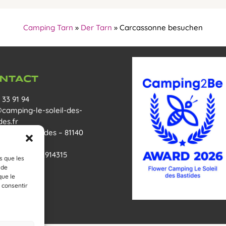
Camping Tarn
»
Der Tarn
»
Carcassonne besuchen
NTACT
 33 91 94
@camping-le-soleil-des-
des.fr
Route de Cordes – 81140
zac sur Vère
 43.983829 , 1.914315
s que les
 de
que le
 consentir