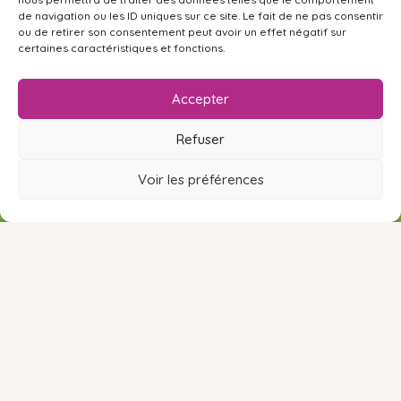
de navigation ou les ID uniques sur ce site. Le fait de ne pas consentir
ou de retirer son consentement peut avoir un effet négatif sur
certaines caractéristiques et fonctions.
Accepter
Nederlands
(
Niederländisch
)
English
(
Englisch
)
Refuser
Français
(
Französisch
)
Deutsch
Español
(
Spanisch
)
Voir les préférences
RÉSERVER