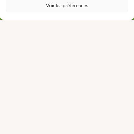
Español
(
Espagnol
)
Voir les préférences
RÉSERVER