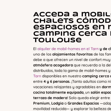
Acceda a mobi
chalets cómod
espaciosos en 
camping cerca
Toulouse
El
alquiler de mobil-homes en el Tarn
y de 
uno de los
alojamientos favoritos
de las fam
debe a que ofrecen un nivel de confort muy
atmósfera acogedora
que recuerda a la del
distribuidos, toda la gama de mobil-homes 
Tarn
disponibles en nuestro
camping cerca 
entre
4 y 6 personas.
¡Tanto adultos como ni
vacaciones relajantes y agradables en
dorm
cocina totalmente equipada
, un
salón espa
terraza de madera
! Solo queda elegir entr
Premium
,
Lodgia
o
Grandes Espacios
—adap
movilidad reducida— y explorar la belleza d