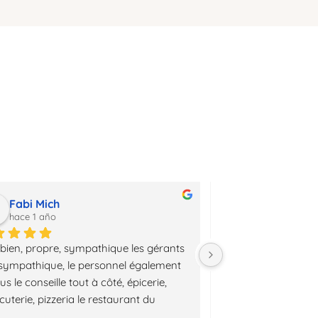
toulouse
Fabi Mich
Jacques DU
hace 1 año
hace 1 año
 bien, propre, sympathique les gérants 
Un séjour d une se
 sympathique, le personnel également 
de randonnée m a p
us le conseille tout à côté, épicerie, 
pleinement ce campi
uterie, pizzeria le restaurant du 
de Anne Sophie et Syl
ing avec le personnel adorable. 
nature et entretenu