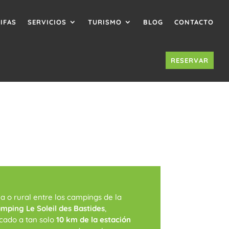
IFAS
SERVICIOS
TURISMO
BLOG
CONTACTO
RESERVAR
 o rural entre los campings de la
mping Le Soleil des Bastides
,
icado a tan solo
10 km de la estación