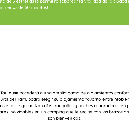
ing de
3 estrellas
le permitirá saborear la vitalidad de la ciudad
 en menos de 50 minutos!
 Toulouse
accederá a una amplia gama de alojamientos confortab
ral del Tarn, podrá elegir su alojamiento favorito entre
mobil
dos ellos le garantizan días tranquilos y noches reparadoras en
iares inolvidables en un camping que le recibe con los brazos a
son bienvenidas!