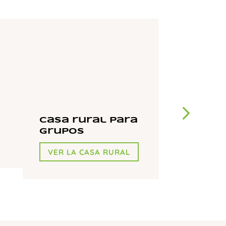
Casa rural para
Parcela
grupos
VER LAS 
VER LA CASA RURAL