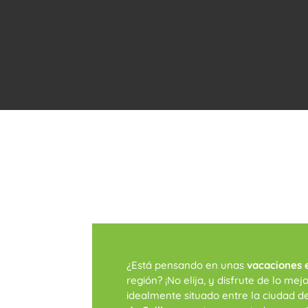
¿Está pensando en unas
vacaciones 
región? ¡No elija, y disfrute de lo 
idealmente situado entre la ciudad d