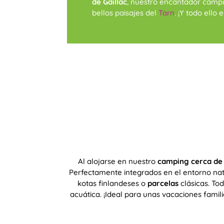
de Gaillac
, nuestro encantador camp
bellos paisajes del
Tarn
. ¡Y todo ello
Al alojarse en nuestro
camping cerca de
Perfectamente integrados en el entorno natu
kotas finlandeses o
parcelas
clásicas. To
acuática. ¡Ideal para unas vacaciones famil