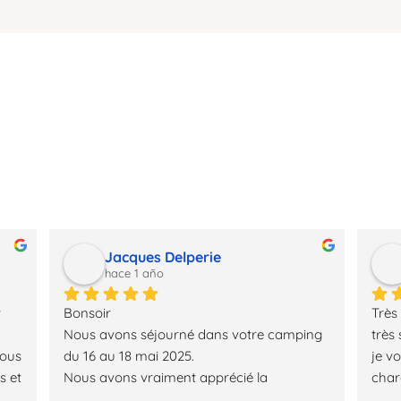
l camping cerca de 
Jacques Delperie
hace 1 año
 
Bonsoir
Très
Nous avons séjourné dans votre camping 
très
ous 
du 16 au 18 mai 2025.
je vo
 et 
Nous avons vraiment apprécié la 
charc
a 
gentillesse des propriétaires du camping, le 
camp