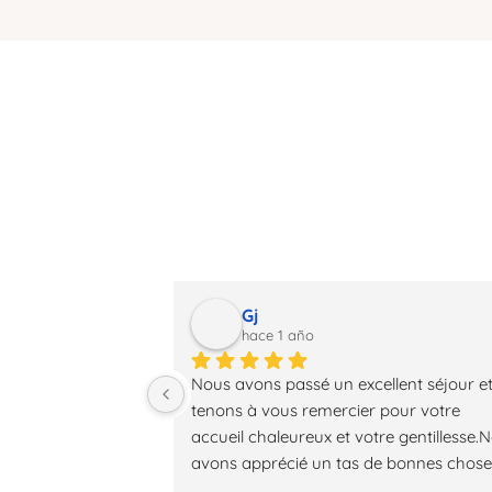
sobre e
Gj
hace 1 año
Nous avons passé un excellent séjour et
tenons à vous remercier pour votre
accueil chaleureux et votre gentillesse.N
avons apprécié un tas de bonnes choses
surtout...le SOURIRE de Anne-Sophie et l