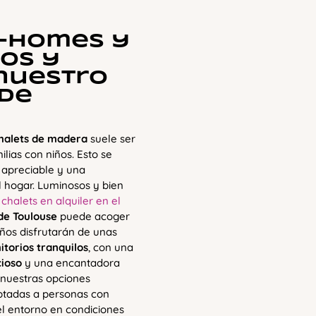
l-homes y
os y
nuestro
 de
chalets de madera
suele ser
ilias con niños. Esto se
 apreciable y una
 hogar. Luminosos y bien
y
chalets en alquiler en el
de Toulouse
puede acoger
ños disfrutarán de unas
itorios tranquilos
, con una
cioso
y una encantadora
e nuestras opciones
tadas a personas con
el entorno en condiciones