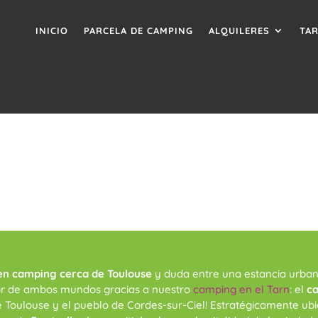
INICIO
PARCELA DE CAMPING
ALQUILERES
TAR
en camping cerca de Toulouse
y duda entre una estancia urbana
mejor de ambos mundos gracias a nuestro
camping en el Tarn
: el
ca
e Toulouse y el pueblo de Cordes-sur-Ciel! Estratégicamente ub