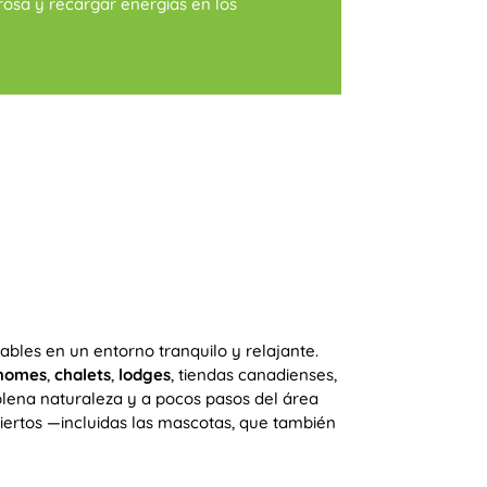
 rosa y recargar energías en los
les en un entorno tranquilo y relajante.
-homes
,
chalets
,
lodges
, tiendas canadienses,
 plena naturaleza y a pocos pasos del área
biertos —incluidas las mascotas, que también