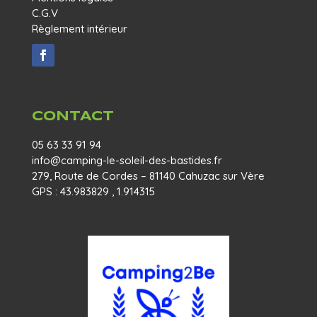
C.G.V
Règlement intérieur
CONTACT
05 63 33 91 94
info@camping-le-soleil-des-bastides.fr
279, Route de Cordes – 81140 Cahuzac sur Vère
GPS : 43.983829 , 1.914315