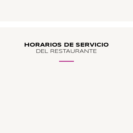
HORARIOS DE SERVICIO
DEL RESTAURANTE
HORARIOS ABRIL, MAYO, JUNIO Y
SEPTIEMBRE
Jueves, viernes, sábado, domingo y
lunes
19:00 – 21:00