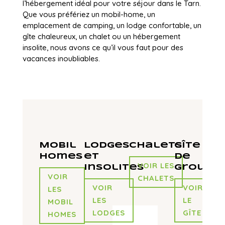
l’hébergement idéal pour votre séjour dans le Tarn.
Que vous préfériez un mobil-home, un
emplacement de camping, un lodge confortable, un
gîte chaleureux, un chalet ou un hébergement
insolite, nous avons ce qu’il vous faut pour des
vacances inoubliables.
Mobil
Lodges
Chalets
Gîte
homes
et
de
VOIR LES
insolites
groupe
VOIR
CHALETS
VOIR
VOIR
LES
LES
LE
MOBIL
LODGES
GÎTE
HOMES